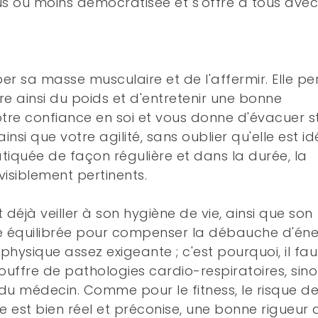
lus ou moins démocratisée et s'offre à tous ave
r sa masse musculaire et de l'affermir. Elle p
dre ainsi du poids et d'entretenir une bonne
otre confiance en soi et vous donne d'évacuer s
 ainsi que votre agilité, sans oublier qu'elle est i
atiquée de façon régulière et dans la durée, la
isiblement pertinents.
t déjà veiller à son hygiène de vie, ainsi que son
tre équilibrée pour compenser la débauche d'éne
 physique assez exigeante ; c'est pourquoi, il fau
souffre de pathologies cardio-respiratoires, sin
du médecin. Comme pour le fitness, le risque d
e est bien réel et préconise, une bonne rigueur