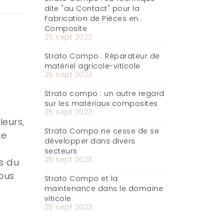
dite "au Contact" pour la
Fabrication de Pièces en
Composite
25 sept 2023
Strato Compo : Réparateur de
.
matériel agricole-viticole
25 sept 2023
Strato compo : un autre regard
sur les matériaux composites
25 sept 2023
leurs,
Strato Compo ne cesse de se
ne
développer dans divers
secteurs
25 sept 2023
s du
vous
Strato Compo et la
maintenance dans le domaine
viticole
25 sept 2023