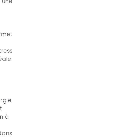
c une
ermet
tress
déale
rgie
t
on à
e
 dans