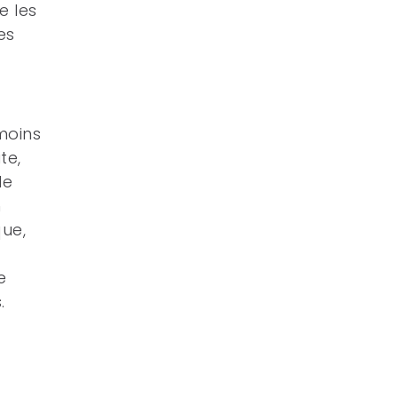
e les
es
moins
te,
le
n
que,
e
.