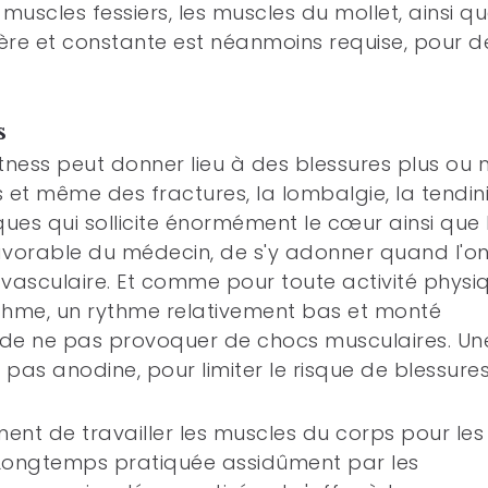
muscles fessiers, les muscles du mollet, ainsi qu
ère et constante est néanmoins requise, pour d
s
itness peut donner lieu à des blessures plus ou 
 et même des fractures, la lombalgie, la tendini
iques qui sollicite énormément le cœur ainsi que 
s favorable du médecin, de s'y adonner quand l'o
 vasculaire. Et comme pour toute activité physi
thme, un rythme relativement bas et monté
 de ne pas provoquer de chocs musculaires. Un
as anodine, pour limiter le risque de blessures
ent de travailler les muscles du corps pour les
 Longtemps pratiquée assidûment par les