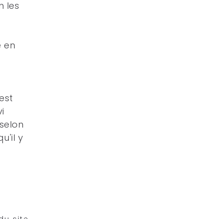
n les
e en
est
i
 selon
'il y