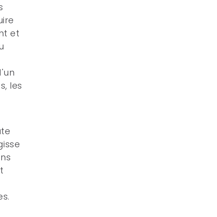
s
ire
nt et
u
d'un
, les
ute
gisse
ons
t
es.